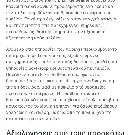
Κουνουπιδιανά Χανίων, προσφέροντας ένα ήρεμο και
πολυτελές περιβάλλον για θεραπείες ομορφιάς και
ευεξίας. Το κέντρο ξεχωρίζει για τον επαγγελματισμό
και την ποιότητα στις παρεχόμενες υπηρεσίες,
προσδίδοντας ιδιαίτερη σημασία στην αξιοπρεπή
εξυπηρέτηση κάθε πελάτη.
Ανάμεσα στις υπηρεσίες που παρέχει περιλαμβάνονται
αποτρίχωση με laser και κερί, εξειδικευμένες
αντιγηραντικές και λευκαντικές θεραπείες, καθώς και
υπηρεσίες μανικιούρ και θεραπευτικού πεντικιούρ.
Παράλληλα, στο Elixir de Beaute προσφέρονται
δερμοαπόξεση και μικρο-needling για αναζωογόνηση
της επιδερμίδας, μαζί με ποικιλία από θεραπείες
προσώπου και σώματος. Η τοποθεσία του στα
Κουνουπιδιανά προσφέρει ησυχία και εύκολη πρόσβαση,
καθιστώντας το ιδανική επιλογή για όσους επιδιώκουν
χαλάρωση και άνεση, μακριά από το πολυσύχναστο
αστικό κέντρο των Χανίων.
Αξιολογήσεις από τους παρακάτω