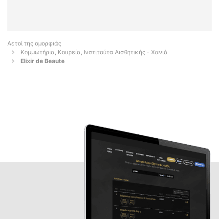
Αετοί της ομορφιάς
Κομμωτήρια, Κουρεία, Ινστιτούτα Αισθητικής - Χανιά
Elixir de Beaute