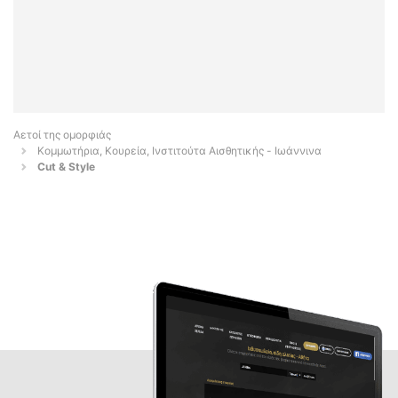
Αετοί της ομορφιάς
Κομμωτήρια, Κουρεία, Ινστιτούτα Αισθητικής - Ιωάννινα
Cut & Style