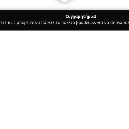
Συγχαρητήρια!
γξτε πώς μπορείτε να πάρετε το πακέτο βραβείων, για να απολαύσε
τούτα Αισθητικής - Λαρισα
Creations by Elena
Σχετικά με την εταιρεία:
Στο κέντρο της Λάρισας λειτου
χώρος αφιερωμένος στον τομέα
υπηρεσίες ομορφιάς και περιπ
κομμωτήριο έχει εδραιώσει τη
Δείτε περισσότερα >>
προσήλωση στην ικανοποίηση
Η ομάδα αποτελείται από εξειδ
ενημερώνονται διαρκώς για τις 
λαμβάνοντας μέρος σε σεμινάρ