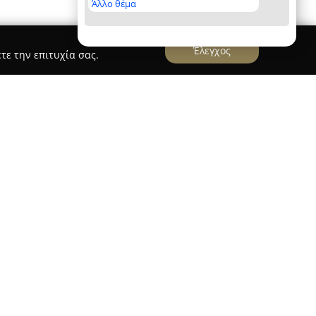
Άλλο θέμα
Έλεγχος
τε την επιτυχία σας.
ργεί το
Creations by Elena
, ένας μοντέρνος
 της κομμωτικής, προσφέροντας ποιοτικές
οίησης. Με σημαντική παρουσία στον κλάδο, το
 φήμη του χάρη στον επαγγελματισμό και την
 των πελατών.
ικευμένους και έμπειρους ειδικούς, οι οποίοι
νέες τάσεις και τεχνικές της αγοράς,
ια τόσο στην Ελλάδα όσο και στο εξωτερικό. Η