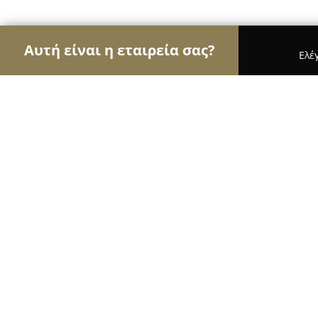
Αυτή είναι η εταιρεία σας?
Ελέ
Αετοί της ομορφιάς
Κομμωτήρια, Κουρεία, Ινστι
Creations by Elena
9.5
(241)
Λαρισα, Larissa