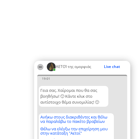
ΑΕΤΟΊ της ομορφιάς
Live chat
19:01
Γεια σας. Χαίρομαι που θα σας
βοηθήσω! 🙂 Κάντε κλικ στο
αντίστοιχο θέμα συνομιλίας! 🙂
Ανήκω στους διακριθέντες και θέλω
να παραλάβω το πακέτο βραβείων
Θέλω να ελέγξω την επιχείρηση μου
στην κατάταξη "Αετοί"