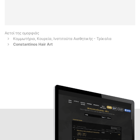
Αετοί της ομορφιάς
Κομμωτήρια, Κουρεία, Ινστιτούτα Αισθητικής - Τρίκαλα
Constantinos Hair Art