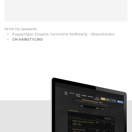
Αετοί της ομορφιάς
Κομμωτήρια, Κουρεία, Ινστιτούτα Αισθητικής - Θεσσαλονίκη
CN HAIRSTYLING