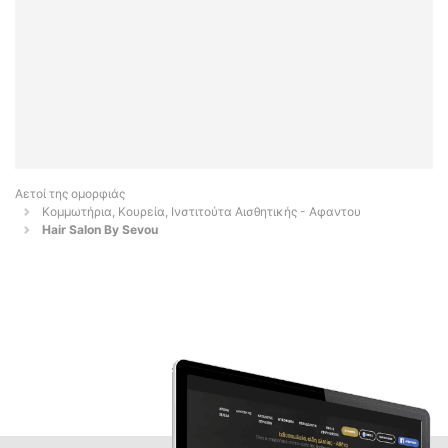
Αετοί της ομορφιάς
Κομμωτήρια, Κουρεία, Ινστιτούτα Αισθητικής - Αφαντου
Hair Salon By Sevou