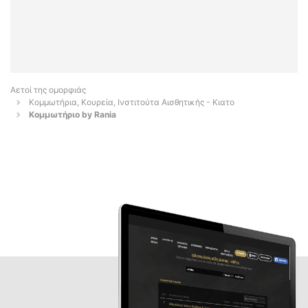
Αετοί της ομορφιάς
Κομμωτήρια, Κουρεία, Ινστιτούτα Αισθητικής - Κιατο
Κομμωτήριο by Rania