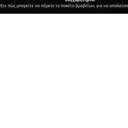
γξτε πώς μπορείτε να πάρετε το πακέτο βραβείων, για να απολαύσε
ιτούτα Αισθητικής - Καλαμάτα
Bonnie & Clyde - Hair Salon
Σχετικά με την εταιρεία:
Το κατάστημα
Bonnie & Clyde 
της οδού Σφακτηρίας 7, έχει ε
ομορφιά και τη φροντίδα των 
ηλικιών. Διαθέτει ευρεία γκάμ
Δείτε περισσότερα >>
ανδρικό, γυναικείο και παιδικό
Το κομμωτήριο προσφέρει και 
διαφορετικές περιστάσεις, είτε
ιδιαίτερες βραδινές, υπογραμμ
προσωπικότητας. Εξειδίκευση 
μπαλαγιάζ και φλασάκια, με 