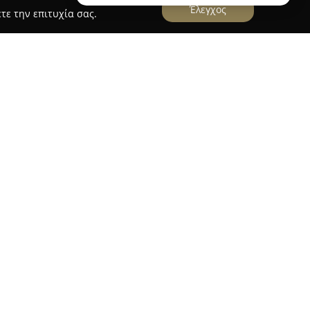
Έλεγχος
τε την επιτυχία σας.
Hair Salon
που βρίσκεται στην Καλαμάτα, επί
ξελιχθεί σε έναν πλήρη χώρο αφιερωμένο στην
μαλλιών, εξυπηρετώντας άτομα όλων των
α υπηρεσιών, καλύπτοντας τις ανάγκες για
 κούρεμα.
επαγγελματικά γυναικεία χτενίσματα για
 πρόκειται για καθημερινές εμφανίσεις είτε για
ίζοντας τα ιδιαίτερα χαρακτηριστικά κάθε
παρέχεται σε τεχνικές βαφής, όπως ανταύγειες,
στόχο τη δημιουργία ζωντανών αποχρώσεων και