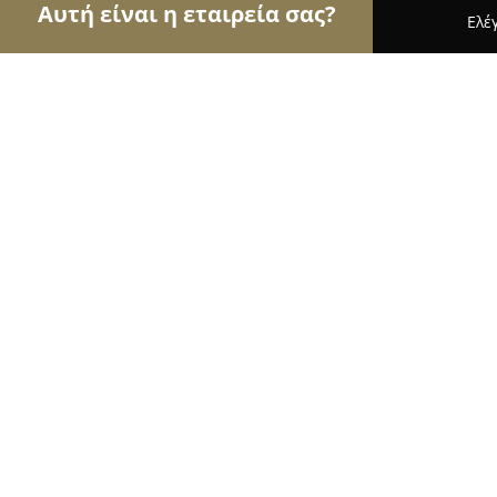
Αυτή είναι η εταιρεία σας?
Ελέ
Αετοί της ομορφιάς
Κομμωτήρια, Κουρεία, Ινστ
Bonnie & Clyde - Hair Salon
9.6
(205)
Καλαμάτα, Kalamáta
Εμφάνιση αριθμού τηλεφώνου