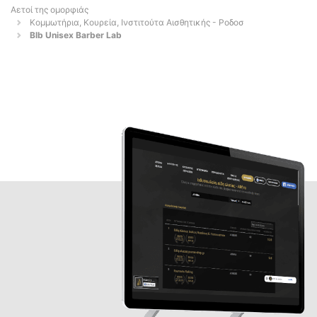
Αετοί της ομορφιάς
Κομμωτήρια, Κουρεία, Ινστιτούτα Αισθητικής - Ροδοσ
Blb Unisex Barber Lab