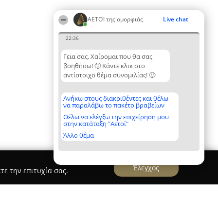
ΑΕΤΟΊ της ομορφιάς
Live chat
22:36
Γεια σας. Χαίρομαι που θα σας
βοηθήσω! 🙂 Κάντε κλικ στο
αντίστοιχο θέμα συνομιλίας! 🙂
Ανήκω στους διακριθέντες και θέλω
να παραλάβω το πακέτο βραβείων
Θέλω να ελέγξω την επιχείρηση μου
στην κατάταξη "Αετοί"
Άλλο θέμα
Έλεγχος
τε την επιτυχία σας.