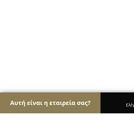
Αυτή είναι η εταιρεία σας?
Ελέ
Αετοί της ομορφιάς
Κομμωτήρια, Κουρεία, Ινστ