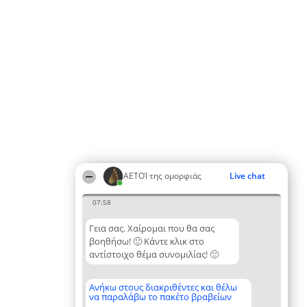
ΑΕΤΟΊ της ομορφιάς
Live chat
07:58
Γεια σας. Χαίρομαι που θα σας
βοηθήσω! 🙂 Κάντε κλικ στο
αντίστοιχο θέμα συνομιλίας! 🙂
Ανήκω στους διακριθέντες και θέλω
να παραλάβω το πακέτο βραβείων