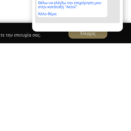
Θέλω να ελέγξω την επιχείρηση μου
στην κατάταξη "Αετοί"
Άλλο θέμα
Έλεγχος
τε την επιτυχία σας.
τώ
ivine Γιαννακάκη Μυρτώ
εδρεύει στην
γηθεί ως ένας σύγχρονος χώρος ομορφιάς με
αναζωογόνηση. Η λειτουργία του ξεκίνησε το
νη τη Μυρτώ Γιαννακάκη, αισθητικό με σπουδές
στο ΤΕΙ Αθήνας και HND από το Bradford College