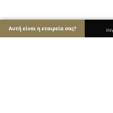
Αυτή είναι η εταιρεία σας?
Ελέ
Αετοί της ομορφιάς
Κομμωτήρια, Κουρεία, Ινστ
Be Divine Γιαννακάκη Μυρτώ
10
(142)