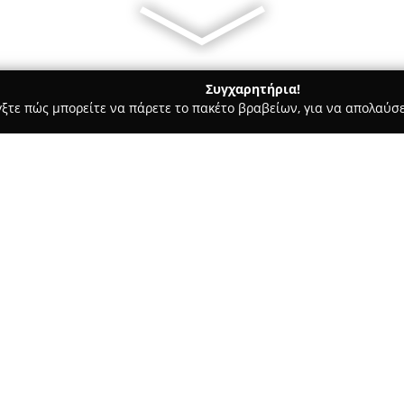
Συγχαρητήρια!
γξτε πώς μπορείτε να πάρετε το πακέτο βραβείων, για να απολαύσε
ιτούτα Αισθητικής - Αργυρούπολη
Be Divine Γιαννακάκη Μυρ
Σχετικά με την εταιρεία:
Το ινστιτούτο αισθητικής
Be D
Αργυρούπολη και έχει δημιουρ
επίκεντρο την ευεξία και την 
2008, με ιδρύτρια και υπεύθυ
Δείτε περισσότερα >>
Αισθητικής και Κοσμητολογίας 
της Αγγλίας.