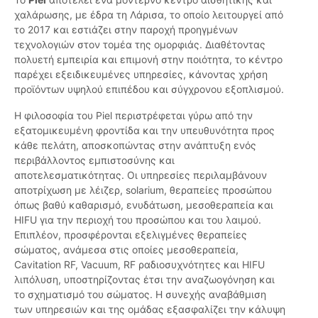
χαλάρωσης, με έδρα τη Λάρισα, το οποίο λειτουργεί από
το 2017 και εστιάζει στην παροχή προηγμένων
τεχνολογιών στον τομέα της ομορφιάς. Διαθέτοντας
πολυετή εμπειρία και επιμονή στην ποιότητα, το κέντρο
παρέχει εξειδικευμένες υπηρεσίες, κάνοντας χρήση
προϊόντων υψηλού επιπέδου και σύγχρονου εξοπλισμού.
Η φιλοσοφία του Piel περιστρέφεται γύρω από την
εξατομικευμένη φροντίδα και την υπευθυνότητα προς
κάθε πελάτη, αποσκοπώντας στην ανάπτυξη ενός
περιβάλλοντος εμπιστοσύνης και
αποτελεσματικότητας. Οι υπηρεσίες περιλαμβάνουν
αποτρίχωση με λέιζερ, solarium, θεραπείες προσώπου
όπως βαθύ καθαρισμό, ενυδάτωση, μεσοθεραπεία και
HIFU για την περιοχή του προσώπου και του λαιμού.
Επιπλέον, προσφέρονται εξελιγμένες θεραπείες
σώματος, ανάμεσα στις οποίες μεσοθεραπεία,
Cavitation RF, Vacuum, RF ραδιοσυχνότητες και HIFU
λιπόλυση, υποστηρίζοντας έτσι την αναζωογόνηση και
το σχηματισμό του σώματος. Η συνεχής αναβάθμιση
των υπηρεσιών και της ομάδας εξασφαλίζει την κάλυψη