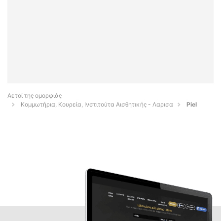
Αετοί της ομορφιάς
Κομμωτήρια, Κουρεία, Ινστιτούτα Αισθητικής - Λαρισα
Piel