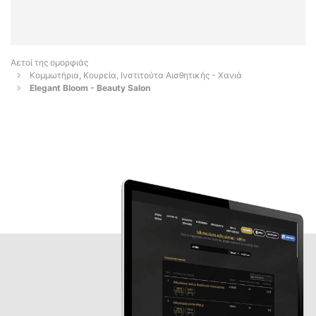
Αετοί της ομορφιάς
Κομμωτήρια, Κουρεία, Ινστιτούτα Αισθητικής - Χανιά
Elegant Bloom - Beauty Salon