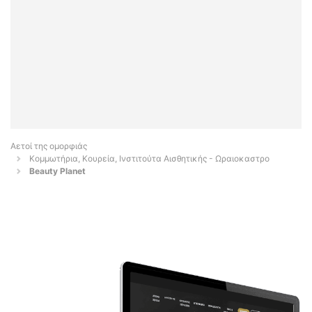
Αετοί της ομορφιάς
Κομμωτήρια, Κουρεία, Ινστιτούτα Αισθητικής - Ωραιοκαστρο
Beauty Planet