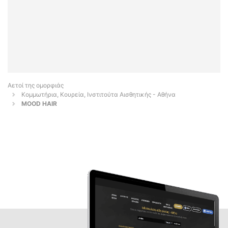
Αετοί της ομορφιάς
Κομμωτήρια, Κουρεία, Ινστιτούτα Αισθητικής - Αθήνα
MOOD HAIR