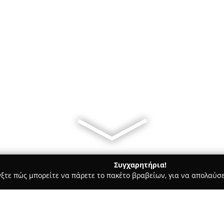
Συγχαρητήρια!
γξτε πώς μπορείτε να πάρετε το πακέτο βραβείων, για να απολαύσε
ιτούτα Αισθητικής - Νεα Μουδανια
MOLTENDREAMS TATTOO ST