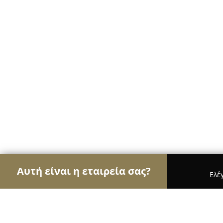
Αυτή είναι η εταιρεία σας?
Ελέ
Αετοί της ομορφιάς
Κομμωτήρια, Κουρεία, Ινστ