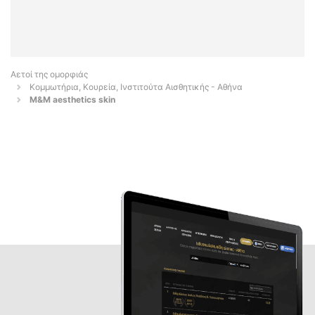
Αετοί της ομορφιάς
Κομμωτήρια, Κουρεία, Ινστιτούτα Αισθητικής - Αθήνα
M&M aesthetics skin