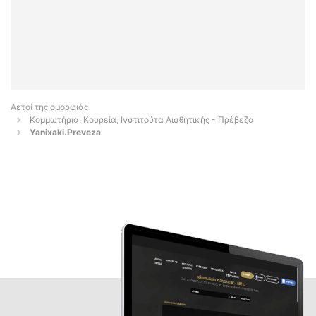
Αετοί της ομορφιάς
Κομμωτήρια, Κουρεία, Ινστιτούτα Αισθητικής - Πρέβεζα
Yanixaki.Preveza