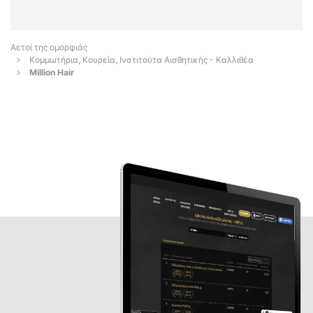
Αετοί της ομορφιάς
Κομμωτήρια, Κουρεία, Ινστιτούτα Αισθητικής - Καλλιθέα
Million Hair