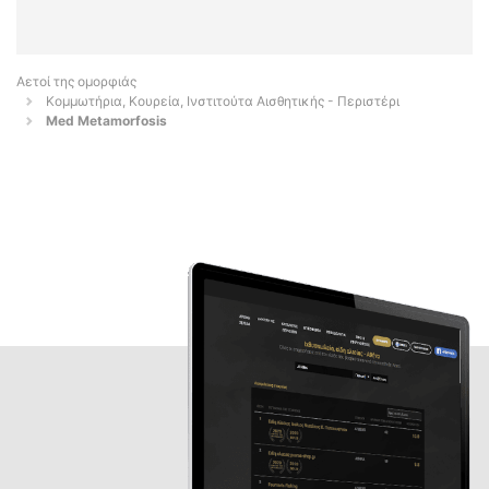
Αετοί της ομορφιάς
Κομμωτήρια, Κουρεία, Ινστιτούτα Αισθητικής - Περιστέρι
Med Metamorfosis