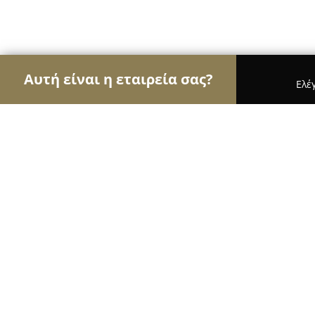
Αυτή είναι η εταιρεία σας?
Ελέ
Αετοί της ομορφιάς
Κομμωτήρια, Κουρεία, Ινστι
Mediaspis Κέντρο Κοσμητικής Ιατρι
9
(96)