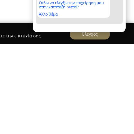
Θέλω να ελέγξω την επιχείρηση μου
στην κατάταξη "Αετοί"
Άλλο θέμα
Έλεγχος
τε την επιτυχία σας.
Ιατρικής
κής Ιατρικής
που βρίσκεται στο Περιστέρι
 κέντρο δερματολογικών-αισθητικών υπηρεσιών.
πιπέδου, εστιάζοντας σε διορθωτικές και
ευθύνονται στην αντιγήρανση και την
ισθητικών ζητημάτων του προσώπου και του