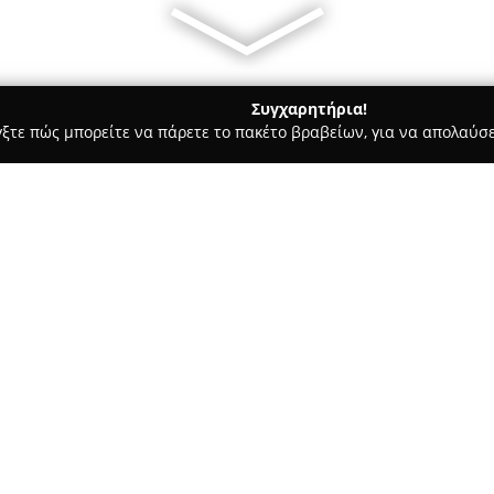
Συγχαρητήρια!
γξτε πώς μπορείτε να πάρετε το πακέτο βραβείων, για να απολαύσε
τούτα Αισθητικής - Περιστέρι
Mediaspis Κέντρο Κοσμητικής 
κής
Σχετικά με την εταιρεία:
Το
Mediaspis Κέντρο Κοσμητι
διακρίνεται ως ένα καινοτόμο
Προσφέρει υπηρεσίες υψηλού ε
θεραπευτικές μεθόδους που απ
Δείτε περισσότερα >>
αποτελεσματική διαχείριση α
σώματος.