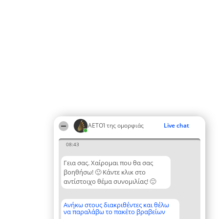
ΑΕΤΟΊ της ομορφιάς
Live chat
08:43
Γεια σας. Χαίρομαι που θα σας
βοηθήσω! 🙂 Κάντε κλικ στο
αντίστοιχο θέμα συνομιλίας! 🙂
Ανήκω στους διακριθέντες και θέλω
να παραλάβω το πακέτο βραβείων