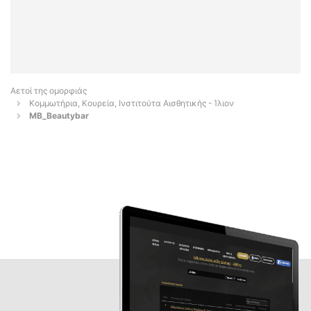
Αετοί της ομορφιάς
Κομμωτήρια, Κουρεία, Ινστιτούτα Αισθητικής - Ίλιον
ΜB_Βeautybar