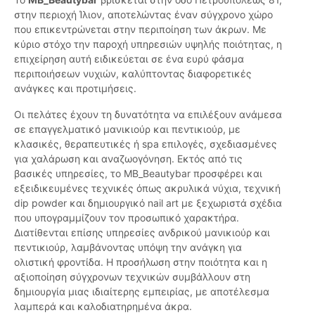
στην περιοχή Ίλιον, αποτελώντας έναν σύγχρονο χώρο
που επικεντρώνεται στην περιποίηση των άκρων. Με
κύριο στόχο την παροχή υπηρεσιών υψηλής ποιότητας, η
επιχείρηση αυτή ειδικεύεται σε ένα ευρύ φάσμα
περιποιήσεων νυχιών, καλύπτοντας διαφορετικές
ανάγκες και προτιμήσεις.
Οι πελάτες έχουν τη δυνατότητα να επιλέξουν ανάμεσα
σε επαγγελματικό μανικιούρ και πεντικιούρ, με
κλασικές, θεραπευτικές ή spa επιλογές, σχεδιασμένες
για χαλάρωση και αναζωογόνηση. Εκτός από τις
βασικές υπηρεσίες, το MB_Beautybar προσφέρει και
εξειδικευμένες τεχνικές όπως ακρυλικά νύχια, τεχνική
dip powder και δημιουργικό nail art με ξεχωριστά σχέδια
που υπογραμμίζουν τον προσωπικό χαρακτήρα.
Διατίθενται επίσης υπηρεσίες ανδρικού μανικιούρ και
πεντικιούρ, λαμβάνοντας υπόψη την ανάγκη για
ολιστική φροντίδα. Η προσήλωση στην ποιότητα και η
αξιοποίηση σύγχρονων τεχνικών συμβάλλουν στη
δημιουργία μιας ιδιαίτερης εμπειρίας, με αποτέλεσμα
λαμπερά και καλοδιατηρημένα άκρα.