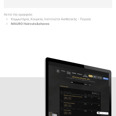
Αετοί της ομορφιάς
Κομμωτήρια, Κουρεία, Ινστιτούτα Αισθητικής - Περαία
MAURO Haircuts&shaves