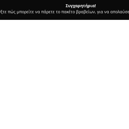
Συγχαρητήρια!
γξτε πώς μπορείτε να πάρετε το πακέτο βραβείων, για να απολαύσε
ιτούτα Αισθητικής - Πετρούπολη
Make-up artist Άσπα
Σχετικά με την εταιρεία:
Η
Άσπα
δραστηριοποιείται στο
παρέχοντας ένα ποικίλο φάσμα
της εταιρείας βρίσκεται στην 
γύρω από την ανάδειξη της φυ
Δείτε περισσότερα >>
προσαρμόζοντας το αποτέλεσμα
του καθενός.
Με πέντε χρόνια εμπειρίας και 
ξεχωρίζει για την υψηλή ποιό
συνεχής ενημέρωση γύρω από τι