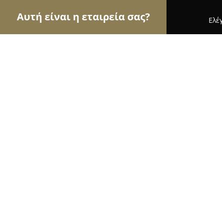
Αυτή είναι η εταιρεία σας?
Ελέ
Αετοί της ομορφιάς
Κομμωτήρια, Κουρεία, Ινστ
Make-up artist Άσπα
8.7
(10)
Πετρούπολη, Κεφαλληνίας
Εμφάνιση αριθμού τηλεφώνου