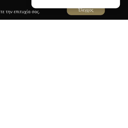
Έλεγχος
τε την επιτυχία σας.
ν χώρο της ομορφιάς στην Πετρούπολη,
 υπηρεσιών επαγγελματικού μακιγιάζ. Η βάση
περιοχή αυτή και η φιλοσοφία της περιστρέφεται
σικής ομορφιάς κάθε πελάτη ή πελάτισσας,
 στις ατομικές ανάγκες και το προσωπικό στυλ
πτυχίο make-up artist από το 2014, η εταιρεία
τητα των υπηρεσιών της. Παράλληλα, υπάρχει
ς τελευταίες τάσεις και τεχνικές του μακιγιάζ,