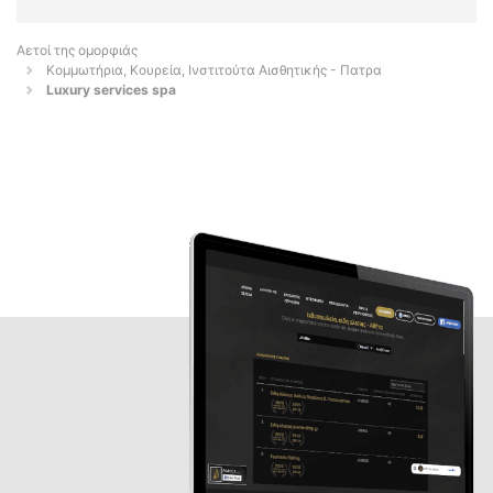
Αετοί της ομορφιάς
Κομμωτήρια, Κουρεία, Ινστιτούτα Αισθητικής - Πατρα
Luxury services spa