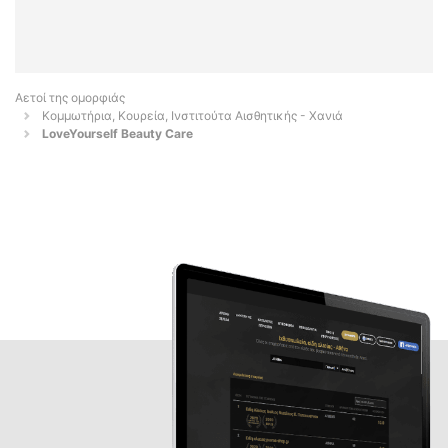
Αετοί της ομορφιάς
Κομμωτήρια, Κουρεία, Ινστιτούτα Αισθητικής - Χανιά
LoveYourself Beauty Care