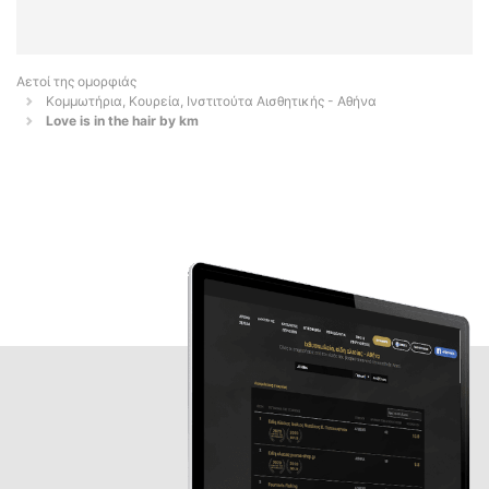
Αετοί της ομορφιάς
Κομμωτήρια, Κουρεία, Ινστιτούτα Αισθητικής - Αθήνα
Love is in the hair by km