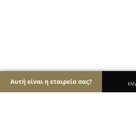
Αυτή είναι η εταιρεία σας?
Ελέ
Αετοί της ομορφιάς
Κομμωτήρια, Κουρεία, Ινστι
LoveInk