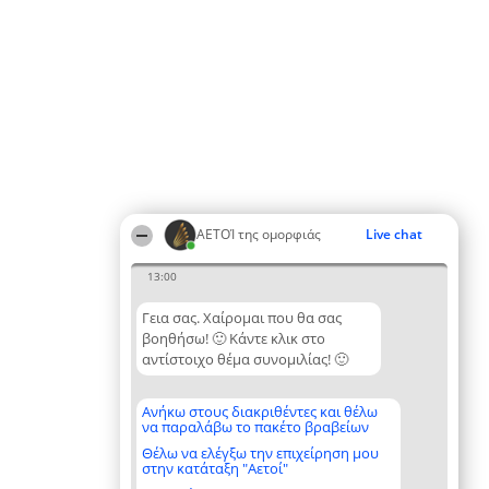
ΑΕΤΟΊ της ομορφιάς
Live chat
13:00
Γεια σας. Χαίρομαι που θα σας
βοηθήσω! 🙂 Κάντε κλικ στο
αντίστοιχο θέμα συνομιλίας! 🙂
Ανήκω στους διακριθέντες και θέλω
να παραλάβω το πακέτο βραβείων
Θέλω να ελέγξω την επιχείρηση μου
στην κατάταξη "Αετοί"