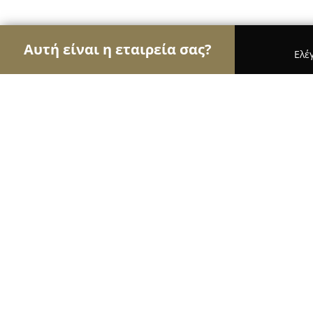
Αυτή είναι η εταιρεία σας?
Ελέ
Αετοί της ομορφιάς
Κομμωτήρια, Κουρεία, Ινστ
Lemonade •beauty bar
9.7
(2101)
Θεσσαλονίκη, Thessaloníki