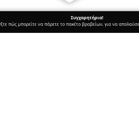
Συγχαρητήρια!
γξτε πώς μπορείτε να πάρετε το πακέτο βραβείων, για να απολαύσε
ιτούτα Αισθητικής - Θεσσαλονίκη
Lemonade •beauty bar
Σχετικά με την εταιρεία:
Το
Lemonade Beauty Bar
βρίσκ
διεύθυνση Ερμού 55, και έχει 
ευεξίας. Ιδρύτρια είναι η Φωτ
εμπειρία στον τομέα και έχει 
Δείτε περισσότερα >>
φροντίδα να προσφέρεται ως ιδ
Οι υπηρεσίες του Lemonade Be
περιποιήσεις που αφορούν τα ά
εφαρμογές αισθητικής προσώπ