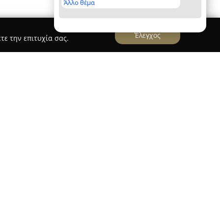
Άλλο θέμα
Έλεγχος
τε την επιτυχία σας.
εται στο κέντρο της Θεσσαλονίκης, στη
αναδειχθεί σε έναν σύγχρονο χώρο ομορφιάς και
εινή Μαρκοπούλου, η οποία διαθέτει πολυετή
οργανώσει το περιβάλλον του ινστιτούτου ώστε η
ιαίτερη εμπειρία για κάθε επισκέπτη.
auty Bar καλύπτουν ένα μεγάλο φάσμα, με
κρα, τις βλεφαρίδες και τα φρύδια, καθώς και
ου και σώματος. Ξεχωρίζουν οι πρωτοποριακές