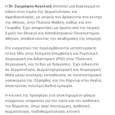
Η
Dr. Ζωγράφου Αγγελική
αποτελεί μία διακεκριμένη
ειδικό στον τομέα της Δερματολογίας και
Αφροδισιολογίας, με ιατρεία που βρίσκονται στο κέντρο
της Αθήνας, στην Πλατεία Μαβίλη, καθώς και στη
Γλυφάδα. Έχει αποφοιτήσει με άριστα από την Ιατρική
Σχολή του Εθνικού και Καποδιστριακού Πανεπιστημίου
Αθηνών, αποδεικνύοντας την ακαδημαϊκή της υπεροχή.
Στο ενεργητικό της περιλαμβάνονται μεταπτυχιακός
τίτλος MSc στην Ελάχιστα Επεμβατική και Ρομποτική
Χειρουργική και διδακτορικό (PhD) στην Πλαστική
Χειρουργική, και τα δύο με διακρίσεις. Έχει ειδικευτεί
σε Δερματολογία, Δερματοχειρουργική και Χειρουργική
Mohs μέσω ανώτερης εκπαίδευσης σε πανεπιστημιακά
νοσοκομεία της Οξφόρδης και του Κάρντιφ στην Αγγλία,
αποκτώντας πολύτιμη διεθνή εμπειρία.
Η κλινική της προσφέρει ένα ολοκληρωμένο φάσμα
σύγχρονων υπηρεσιών για την υγεία και την αισθητική
του δέρματος, όπως laser αποτρίχωση, αισθητική
δερματολογία, παιδοδερματολογία, κλινική