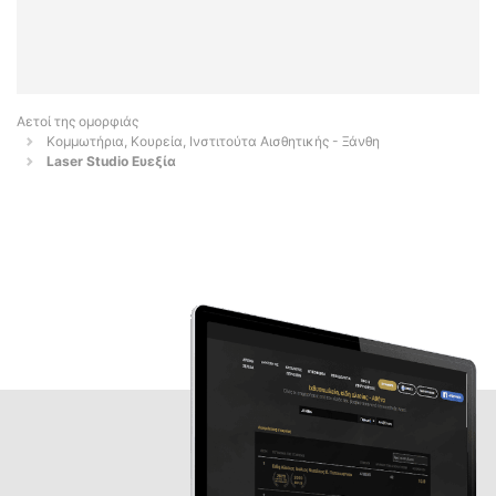
Αετοί της ομορφιάς
Κομμωτήρια, Κουρεία, Ινστιτούτα Αισθητικής - Ξάνθη
Laser Studio Ευεξία