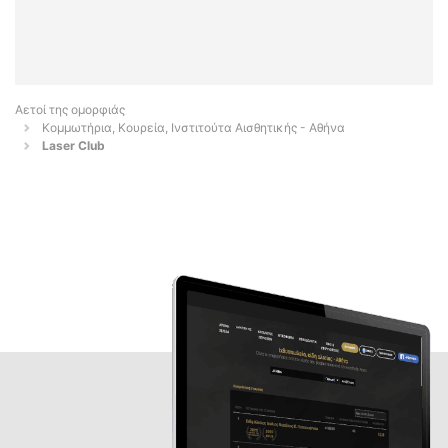
Αετοί της ομορφιάς
Κομμωτήρια, Κουρεία, Ινστιτούτα Αισθητικής - Αθήνα
Laser Club