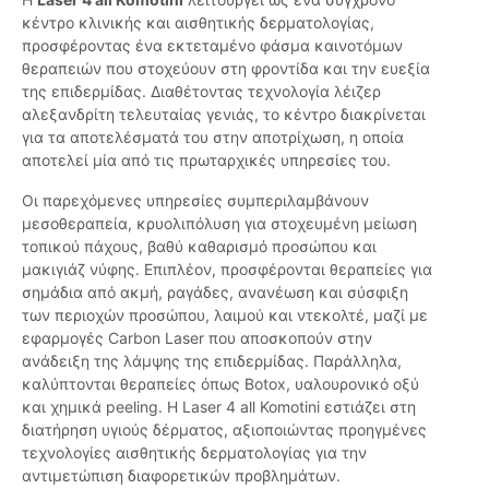
κέντρο κλινικής και αισθητικής δερματολογίας,
προσφέροντας ένα εκτεταμένο φάσμα καινοτόμων
θεραπειών που στοχεύουν στη φροντίδα και την ευεξία
της επιδερμίδας. Διαθέτοντας τεχνολογία λέιζερ
αλεξανδρίτη τελευταίας γενιάς, το κέντρο διακρίνεται
για τα αποτελέσματά του στην αποτρίχωση, η οποία
αποτελεί μία από τις πρωταρχικές υπηρεσίες του.
Οι παρεχόμενες υπηρεσίες συμπεριλαμβάνουν
μεσοθεραπεία, κρυολιπόλυση για στοχευμένη μείωση
τοπικού πάχους, βαθύ καθαρισμό προσώπου και
μακιγιάζ νύφης. Επιπλέον, προσφέρονται θεραπείες για
σημάδια από ακμή, ραγάδες, ανανέωση και σύσφιξη
των περιοχών προσώπου, λαιμού και ντεκολτέ, μαζί με
εφαρμογές Carbon Laser που αποσκοπούν στην
ανάδειξη της λάμψης της επιδερμίδας. Παράλληλα,
καλύπτονται θεραπείες όπως Botox, υαλουρονικό οξύ
και χημικά peeling. Η Laser 4 all Komotini εστιάζει στη
διατήρηση υγιούς δέρματος, αξιοποιώντας προηγμένες
τεχνολογίες αισθητικής δερματολογίας για την
αντιμετώπιση διαφορετικών προβλημάτων.