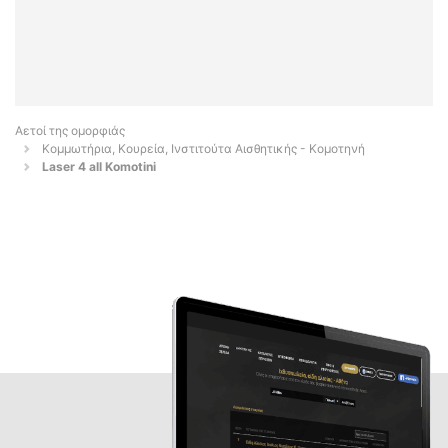
Αετοί της ομορφιάς
Κομμωτήρια, Κουρεία, Ινστιτούτα Αισθητικής - Κομοτηνή
Laser 4 all Komotini