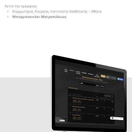
Αετοί της ομορφιάς
Κομμωτήρια, Κουρεία, Ινστιτούτα Αισθητικής - Αθήνα
Μπαρμπουνάκι Μητροπόλεως