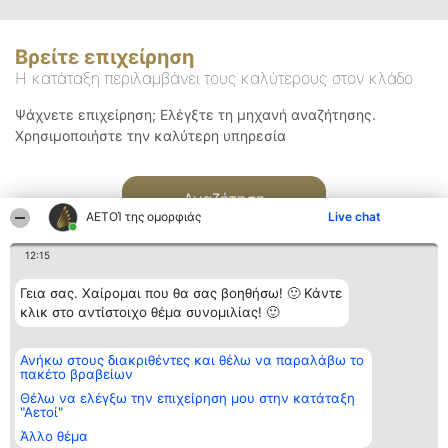
Βρείτε επιχείρηση
Η κατάταξη περιλαμβάνει τους καλύτερους στον κλάδο
Ψάχνετε επιχείρηση; Ελέγξτε τη μηχανή αναζήτησης.
Χρησιμοποιήστε την καλύτερη υπηρεσία
Αναζήτηση
ΑΕΤΟΊ της ομορφιάς
Live chat
12:15
Γεια σας. Χαίρομαι που θα σας βοηθήσω! 🙂 Κάντε
κλικ στο αντίστοιχο θέμα συνομιλίας! 🙂
Διοργανωτής της
Κατάταξη
Επικοινωνία
Ανήκω στους διακριθέντες και θέλω να παραλάβω το
κατάταξης
Διακριθέντες
Επικοινωνία
πακέτο βραβείων
BEAUTIFUL COMPANY
Λίστα όλων
Μονοπρόσωπη ΙΚΕ
των
Θέλω να ελέγξω την επιχείρηση μου στην κατάταξη
ΤΗΛ. ΕΠΙΚΟΙΝΩΝΙΑΣ:
διακριθέντων
"Αετοί"
2104128019
Μεθοδολογία
Άλλο θέμα
email:
Όροι &