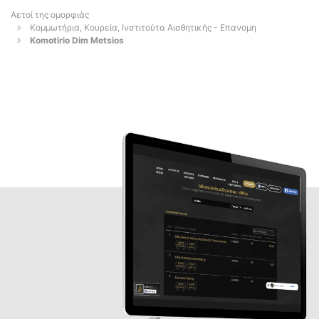
Αετοί της ομορφιάς
Κομμωτήρια, Κουρεία, Ινστιτούτα Αισθητικής - Επανομη
Komotirio Dim Metsios