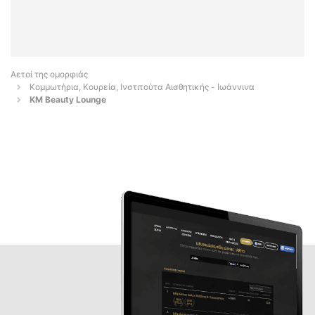
Αετοί της ομορφιάς
Κομμωτήρια, Κουρεία, Ινστιτούτα Αισθητικής - Ιωάννινα
KM Beauty Lounge