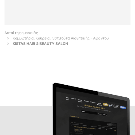
Αετοί της ομορφιάς
Κομμωτήρια, Κουρεία, Ινστιτούτα Αισθητικής - Αφαντου
KISTAS HAIR & BEAUTY SALON