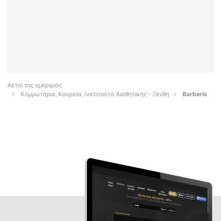
Αετοί της ομορφιάς
Κομμωτήρια, Κουρεία, Ινστιτούτα Αισθητικής - Ξάνθη
Barberis