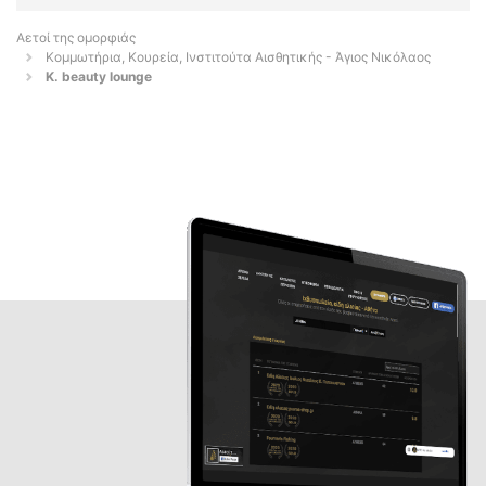
Αετοί της ομορφιάς
Κομμωτήρια, Κουρεία, Ινστιτούτα Αισθητικής - Άγιος Νικόλαος
K. beauty lounge