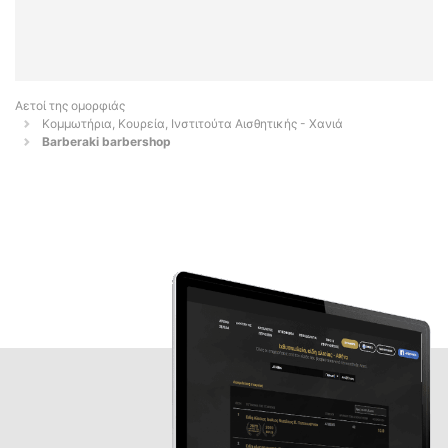
Αετοί της ομορφιάς
Κομμωτήρια, Κουρεία, Ινστιτούτα Αισθητικής - Χανιά
Barberaki barbershop