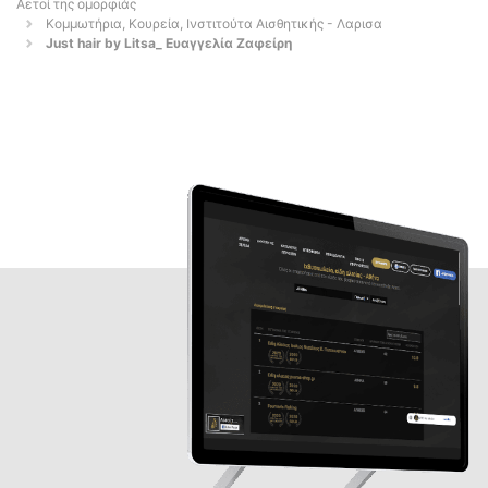
Αετοί της ομορφιάς
Κομμωτήρια, Κουρεία, Ινστιτούτα Αισθητικής - Λαρισα
Just hair by Litsa_ Ευαγγελία Ζαφείρη