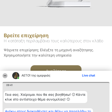
Βρείτε επιχείρηση
Η κατάταξη περιλαμβάνει τους καλύτερους στον κλάδο
Ψάχνετε επιχείρηση; Ελέγξτε τη μηχανή αναζήτησης.
Χρησιμοποιήστε την καλύτερη υπηρεσία
Αναζήτηση
ΑΕΤΟΊ της ομορφιάς
Live chat
09:41
Γεια σας. Χαίρομαι που θα σας βοηθήσω! 🙂 Κάντε
κλικ στο αντίστοιχο θέμα συνομιλίας! 🙂
Διοργανωτής της
Κατάταξη
Επικοινωνία
Ανήκω στους διακριθέντες και θέλω να παραλάβω το
κατάταξης
Διακριθέντες
Επικοινωνία