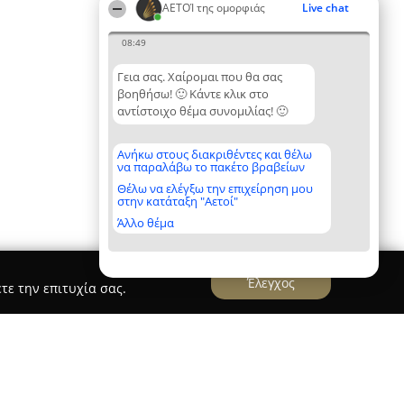
ΑΕΤΟΊ της ομορφιάς
Live chat
08:49
Γεια σας. Χαίρομαι που θα σας
βοηθήσω! 🙂 Κάντε κλικ στο
αντίστοιχο θέμα συνομιλίας! 🙂
Ανήκω στους διακριθέντες και θέλω
να παραλάβω το πακέτο βραβείων
Θέλω να ελέγξω την επιχείρηση μου
στην κατάταξη "Αετοί"
Άλλο θέμα
Έλεγχος
τε την επιτυχία σας.