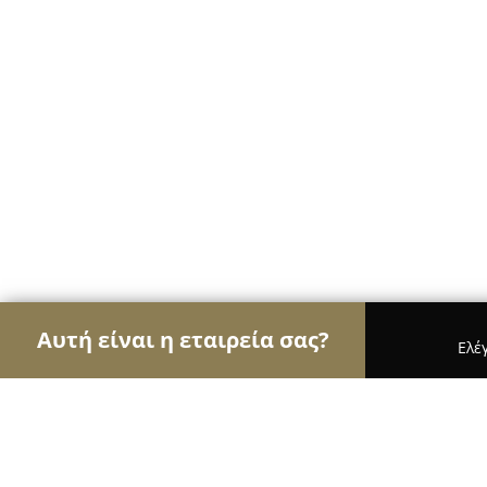
Αυτή είναι η εταιρεία σας?
Ελέ
Αετοί της ομορφιάς
Κομμωτήρια, Κουρεία, Ινστι