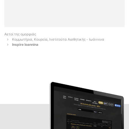
Αετοί της ομορφιάς
Κομμωτήρια, Κουρεία, Ινστιτούτα Αισθητικής - Ιωάννινα
Inspire Ioannina