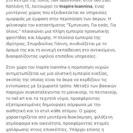
Καπλάνη 15, λειτουργεί το
Inspire Ioannina
, ένας
μοντέρνος χώρος που εξειδικεύεται σε υπηρεσίες
ομορφιάς με έμφαση στην περιποίηση των άκρων. Η
φιλοσοφία του καταστήματος "Έμπνευση. Για εσάς. Για
όλους." πλαισιώνει μια πλήρη εμπειρία προσωπικής
φροντίδας και λάμψης. Η πλούσια εμπειρία της
ιδρύτριας, Σπυριδούλας Γιάννη, συνδυάζεται με το
όραμά της και τη συνεχή εκπαίδευση στο αντικείμενο,
διασφαλίζοντας υψηλού επιπέδου υπηρεσίες.
Στον χώρο του Inspire Ioannina η περιποίηση νυχιών
αντιμετωπίζεται ως μια ολιστική εμπειρία ευεξίας,
σκοπός της οποίας είναι τα άκρα να κερδίζουν τις
εντυπώσεις με ξεχωριστό τρόπο. Μεταξύ των βασικών
παροχών συγκαταλέγονται το μανικιούρ, το πεντικιούρ,
το nail art και τα τεχνητά νύχια, προσφέροντας
εξατομικευμένες δημιουργίες σύμφωνα με την
αισθητική και το στυλ κάθε ατόμου. Ο χώρος
χαρακτηρίζεται από μοντέρνα διακόσμηση, φιλόξενη
ατμόσφαιρα και οικειότητα, προσφέροντας στιγμές
χαλάρωσης στους επισκέπτες. Υπάρχει επίσης η