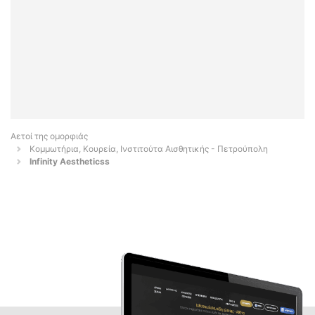
Αετοί της ομορφιάς
Κομμωτήρια, Κουρεία, Ινστιτούτα Αισθητικής - Πετρούπολη
Infinity Aestheticss