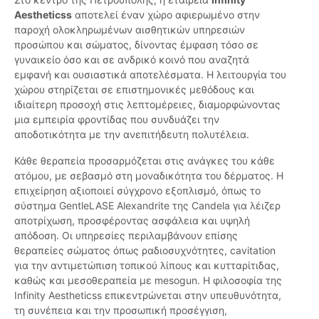
Aestheticss
αποτελεί έναν χώρο αφιερωμένο στην
παροχή ολοκληρωμένων αισθητικών υπηρεσιών
προσώπου και σώματος, δίνοντας έμφαση τόσο σε
γυναικείο όσο και σε ανδρικό κοινό που αναζητά
εμφανή και ουσιαστικά αποτελέσματα. Η λειτουργία του
χώρου στηρίζεται σε επιστημονικές μεθόδους και
ιδιαίτερη προσοχή στις λεπτομέρειες, διαμορφώνοντας
μια εμπειρία φροντίδας που συνδυάζει την
αποδοτικότητα με την ανεπιτήδευτη πολυτέλεια.
Κάθε θεραπεία προσαρμόζεται στις ανάγκες του κάθε
ατόμου, με σεβασμό στη μοναδικότητα του δέρματος. Η
επιχείρηση αξιοποιεί σύγχρονο εξοπλισμό, όπως το
σύστημα GentleLASE Alexandrite της Candela για λέιζερ
αποτρίχωση, προσφέροντας ασφάλεια και υψηλή
απόδοση. Οι υπηρεσίες περιλαμβάνουν επίσης
θεραπείες σώματος όπως ραδιοσυχνότητες, cavitation
για την αντιμετώπιση τοπικού λίπους και κυτταρίτιδας,
καθώς και μεσοθεραπεία με mesogun. Η φιλοσοφία της
Infinity Aestheticss επικεντρώνεται στην υπευθυνότητα,
τη συνέπεια και την προσωπική προσέγγιση,