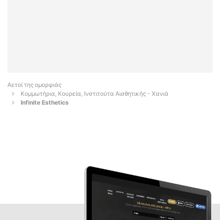
Αετοί της ομορφιάς
Κομμωτήρια, Κουρεία, Ινστιτούτα Αισθητικής - Χανιά
Infinite Esthetics