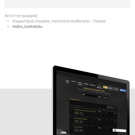
Αετοί της ομορφιάς
Κομμωτήρια, Κουρεία, Ινστιτούτα Αισθητικής - Περαία
Indira_buntakidu