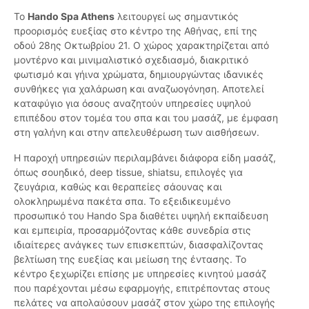
Το
Hando Spa Athens
λειτουργεί ως σημαντικός
προορισμός ευεξίας στο κέντρο της Αθήνας, επί της
οδού 28ης Οκτωβρίου 21. Ο χώρος χαρακτηρίζεται από
μοντέρνο και μινιμαλιστικό σχεδιασμό, διακριτικό
φωτισμό και γήινα χρώματα, δημιουργώντας ιδανικές
συνθήκες για χαλάρωση και αναζωογόνηση. Αποτελεί
καταφύγιο για όσους αναζητούν υπηρεσίες υψηλού
επιπέδου στον τομέα του σπα και του μασάζ, με έμφαση
στη γαλήνη και στην απελευθέρωση των αισθήσεων.
Η παροχή υπηρεσιών περιλαμβάνει διάφορα είδη μασάζ,
όπως σουηδικό, deep tissue, shiatsu, επιλογές για
ζευγάρια, καθώς και θεραπείες σάουνας και
ολοκληρωμένα πακέτα σπα. Το εξειδικευμένο
προσωπικό του Hando Spa διαθέτει υψηλή εκπαίδευση
και εμπειρία, προσαρμόζοντας κάθε συνεδρία στις
ιδιαίτερες ανάγκες των επισκεπτών, διασφαλίζοντας
βελτίωση της ευεξίας και μείωση της έντασης. Το
κέντρο ξεχωρίζει επίσης με υπηρεσίες κινητού μασάζ
που παρέχονται μέσω εφαρμογής, επιτρέποντας στους
πελάτες να απολαύσουν μασάζ στον χώρο της επιλογής