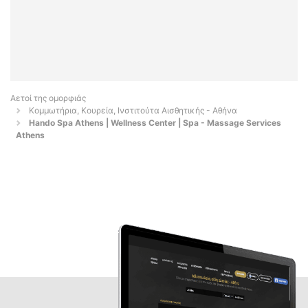
Αετοί της ομορφιάς
Κομμωτήρια, Κουρεία, Ινστιτούτα Αισθητικής - Αθήνα
Hando Spa Athens | Wellness Center | Spa - Massage Services
Athens