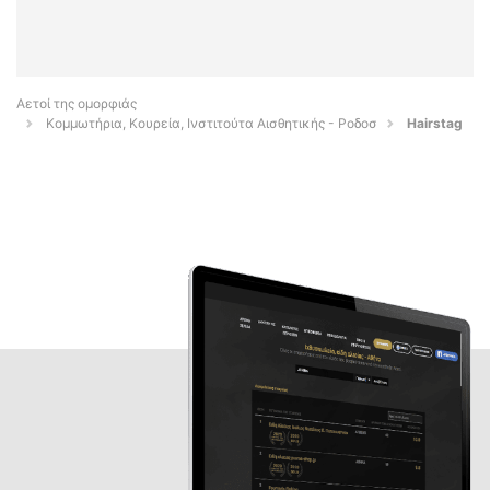
Αετοί της ομορφιάς
Κομμωτήρια, Κουρεία, Ινστιτούτα Αισθητικής - Ροδοσ
Hairstag