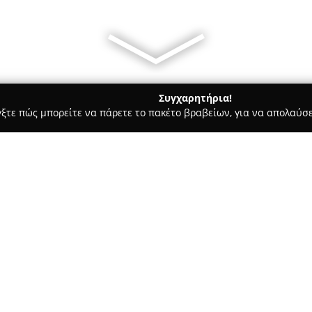
Συγχαρητήρια!
γξτε πώς μπορείτε να πάρετε το πακέτο βραβείων, για να απολαύσε
ιτούτα Αισθητικής - Αθήνα
Hairfree Skin Lasers Athens
Σχετικά με την εταιρεία:
Η
Hairfree Skin Lasers Athens
Αθήνα και αποτελεί ένα αναγν
αποτρίχωση με λέιζερ. Το κέντ
επιχειρήσεις του κλάδου στην 
Δείτε περισσότερα >>