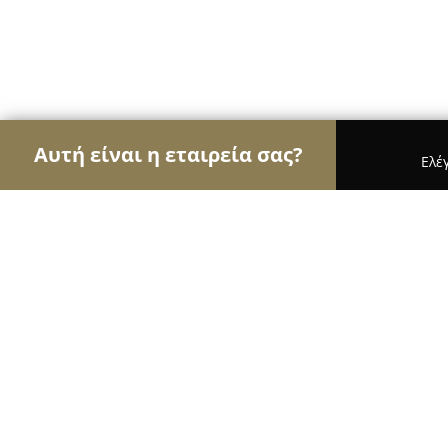
Αυτή είναι η εταιρεία σας?
Ελέ
Αετοί της ομορφιάς
Κομμωτήρια, Κουρεία, Ινστ
Hairfree Skin Lasers Athens