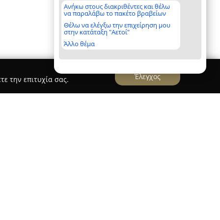
Ανήκω στους διακριθέντες και θέλω
να παραλάβω το πακέτο βραβείων
Θέλω να ελέγξω την επιχείρηση μου
στην κατάταξη "Αετοί"
Άλλο θέμα
Έλεγχος
τε την επιτυχία σας.
έχει την έδρα της στην οδό Φειδιππίδου 12 στην
ωρισμένο κέντρο αισθητικής με ειδίκευση στην
ρο έχει αναδειχθεί ως μια από τις κορυφαίες
Ελλάδα, καθώς περιλαμβάνεται στη λίστα με τα